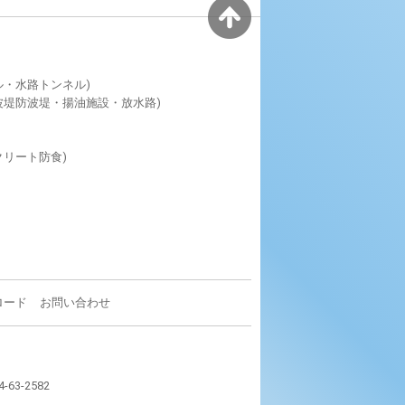
ル・水路トンネル)
波堤防波堤・揚油施設・放水路)
クリート防食)
ロード
お問い合わせ
4-63-2582