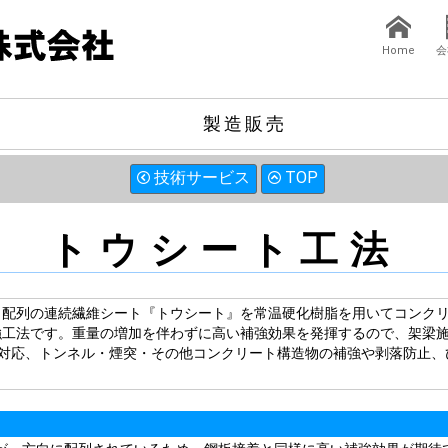
Home
会
製造販売
技術サービス
TOP
トウシート工法
向配列の連続繊維シート『トウシート』を常温硬化樹脂を用いてコンク
強工法です。重量の増加を伴わずに高い補強効果を発揮するので、架梁
重対応、トンネル・煙突・その他コンクリート構造物の補強や剥落防止、